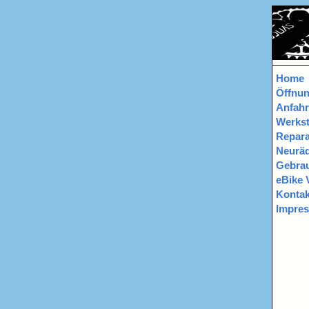
Home
Öffnun
Anfahr
Werkst
Repara
Neurä
Gebrau
eBike 
Kontak
Impre