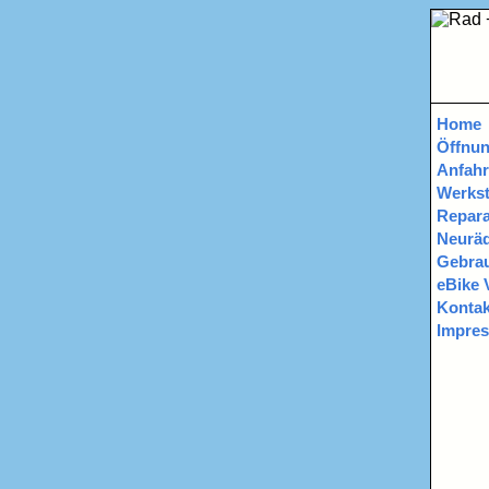
Home
Öffnun
Anfahr
Werkst
Repara
Neurä
Gebrau
eBike 
Kontak
Impre